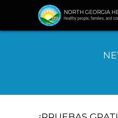
NORTH GEORGIA HE
Healthy people, families, and c
NE
¡PRUEBAS GRATU