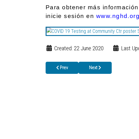
Para obtener más información
inicie sesión en
www.nghd.or
Created: 22 June 2020
Last Up
Previous article: FREE COVID-19 TESTING 
Next article: Closed Healt
Prev
Next