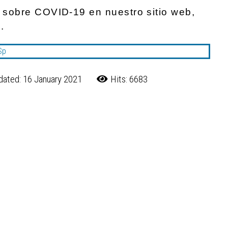
 sobre COVID-19 en nuestro sitio web,
g
.
dated: 16 January 2021
Hits: 6683
AT MACK GASTON COMMUNITY CENTER THIS SATURDAY!
h Depts in North GA Begin Reopening Monday